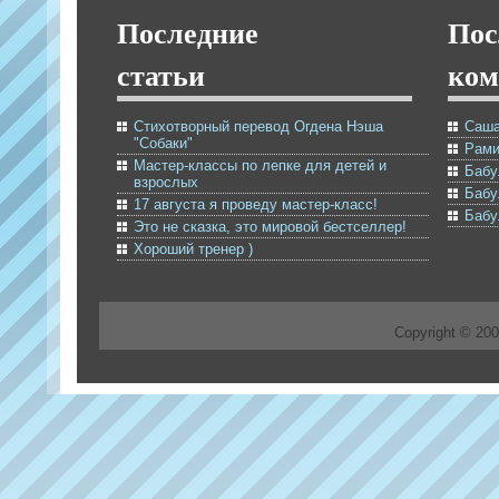
Последние
Пос
статьи
ком
Стихотворный перевод Огдена Нэша
Саша
"Собаки"
Рами
Мастер-классы по лепке для детей и
Бабу
взрослых
Бабу
17 августа я проведу мастер-класс!
Бабу
Это не сказка, это мировой бестселлер!
Хороший тренер )
Copyright © 20