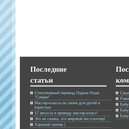
Последние
Пос
статьи
ком
Стихотворный перевод Огдена Нэша
Саша
"Собаки"
Рами
Мастер-классы по лепке для детей и
Бабу
взрослых
Бабу
17 августа я проведу мастер-класс!
Бабу
Это не сказка, это мировой бестселлер!
Хороший тренер )