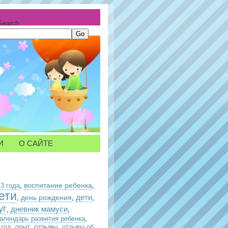
Search
И
О САЙТЕ
воспитание ребенка
,
3 года
,
,
ети
день рождения
дети
,
,
,
уг
дневник мамуси
,
,
календарь развития ребенка
,
отзывы
 год
,
опыт
,
,
отзывы об