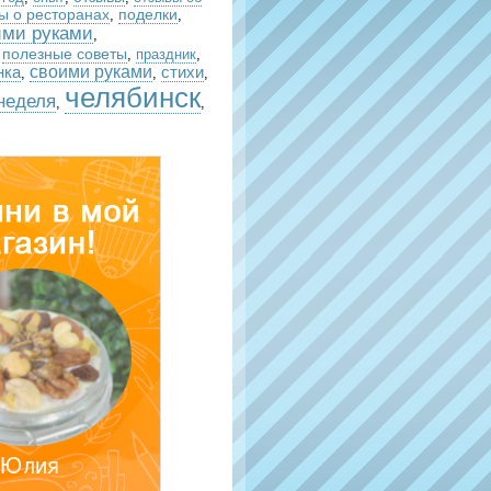
ы о ресторанах
поделки
,
,
ими руками
,
полезные советы
,
,
праздник
,
своими руками
стихи
нка
,
,
,
челябинск
неделя
,
,