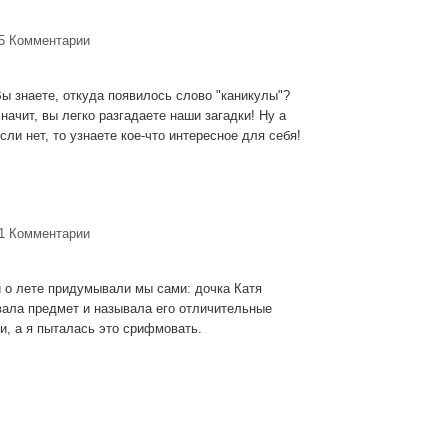
5 Комментарии
ы знаете, откуда появилось слово "каникулы"?
начит, вы легко разгадаете наши загадки! Ну а
сли нет, то узнаете кое-что интересное для себя!
1 Комментарии
 о лете придумывали мы сами: дочка Катя
вала предмет и называла его отличительные
и, а я пыталась это срифмовать.