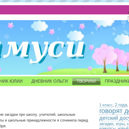
НИК ЮЛИИ
ДНЕВНИК ОЛЬГИ
ТВОРИМ!
ПРАЗДНИК
2 года
1 класс
,
говорят д
ие загадки про школу, учителей, школьные
детский дос
ты и школьные принадлежности я сочинила перед
загадки
игры
,
,
бря.
конкурсы
,
новый