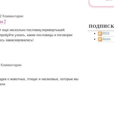
2 Комментарии
и 2
ПОДПИС
т еще несколько пословиц-перевертышей.
RSS
пробуйте узнать, какие пословицы и поговорки
Atom
есь замаскировались!
 Комментарии
адки о животных, птицах и насекомых, которые мы
али