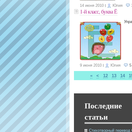
14 июня 2010
Юлия
1-й класс, буква Ё
Упра
9 июня 2010
Юлия
5
«
<
12
13
14
1
Последние
статьи
Стихотворный перевод