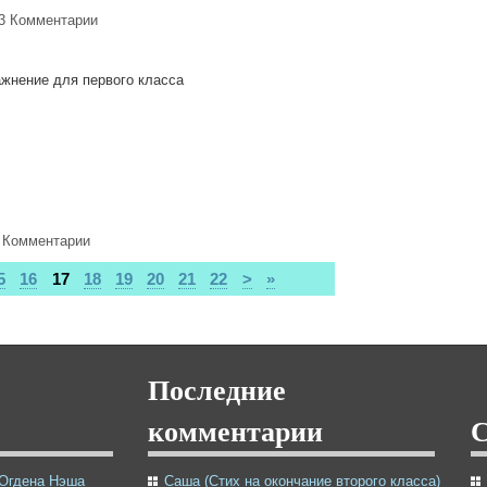
3 Комментарии
жнение для первого класса
 Комментарии
5
16
17
18
19
20
21
22
>
»
Последние
комментарии
 Огдена Нэша
Саша (Стих на окончание второго класса)