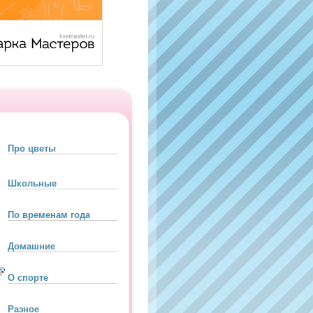
Про цветы
Школьные
По временам года
Домашние
О спорте
Разное