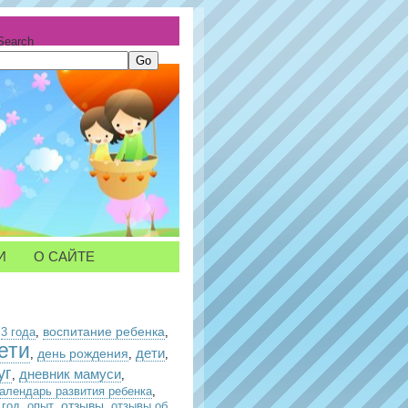
Search
И
О САЙТЕ
воспитание ребенка
,
3 года
,
,
ети
день рождения
дети
,
,
,
уг
дневник мамуси
,
,
календарь развития ребенка
,
отзывы
 год
,
опыт
,
,
отзывы об