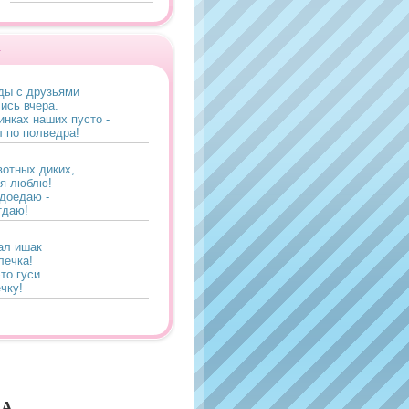
и
оды с друзьями
ись вчера.
инках наших пусто -
 по полведра!
отных диких,
 я люблю!
 доедаю -
тдаю!
чал ишак
лечка!
то гуси
чку!
 пиявка
 друзей.
ли в банку
в музей!
КА
ький поклонник