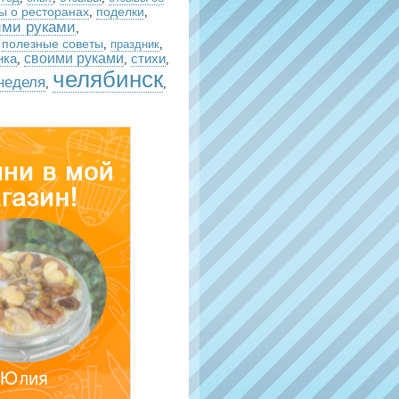
ы о ресторанах
поделки
,
,
ими руками
,
полезные советы
,
,
праздник
,
своими руками
стихи
нка
,
,
,
челябинск
неделя
,
,