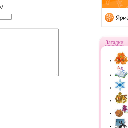
я)
Загадки