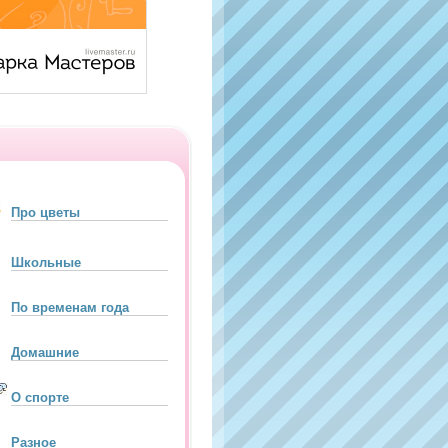
Про цветы
Школьные
По временам года
Домашние
О спорте
Разное