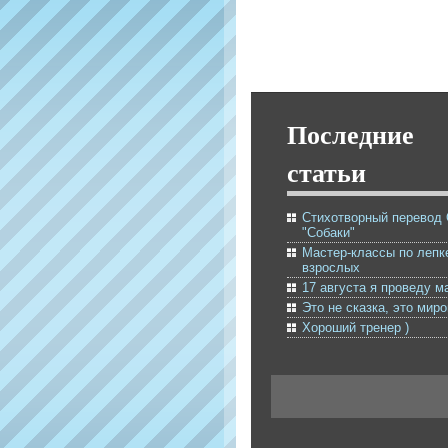
Последние
статьи
Стихотворный перевод
"Собаки"
Мастер-классы по лепк
взрослых
17 августа я проведу м
Это не сказка, это мир
Хороший тренер )