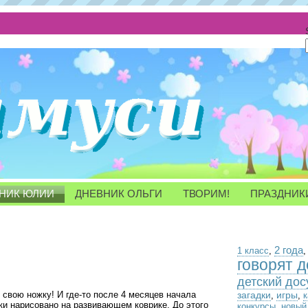
НИК ЮЛИИ
ДНЕВНИК ОЛЬГИ
ТВОРИМ!
ПРАЗДНИК
2 года
1 класс
,
говорят д
детский дос
 свою ножку! И где-то после 4 месяцев начала
загадки
игры
,
,
аки нарисовано на развивающем коврике. До этого
конкурсы
,
новый