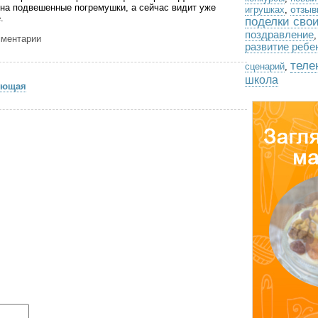
на подвешенные погремушки, а сейчас видит уже
отзыв
игрушках
,
.
поделки сво
поздравление
мментарии
развитие ребе
теле
сценарий
,
школа
ующая