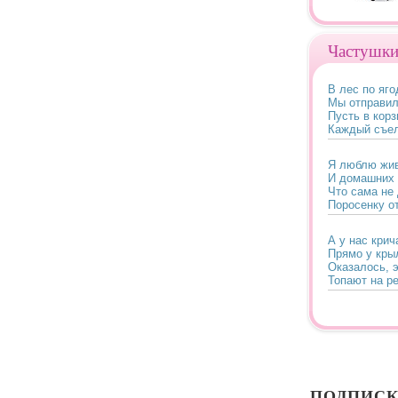
Частушк
В лес по яг
Мы отправил
Пусть в корз
Каждый съел
Я люблю жив
И домашних
Что сама не
Поросенку о
А у нас кри
Прямо у кры
Оказалось, э
Топают на ре
Раз на озере
Нападала на
Мы ее пойма
И отправили 
ПОДПИС
Вас богатен