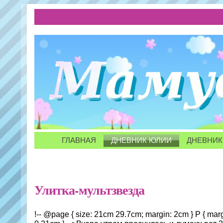
ГЛАВНАЯ
ДНЕВНИК ЮЛИИ
ДНЕВНИК
Улитка-мультзвезда
!-- @page { size: 21cm 29.7cm; margin: 2cm } P { mar