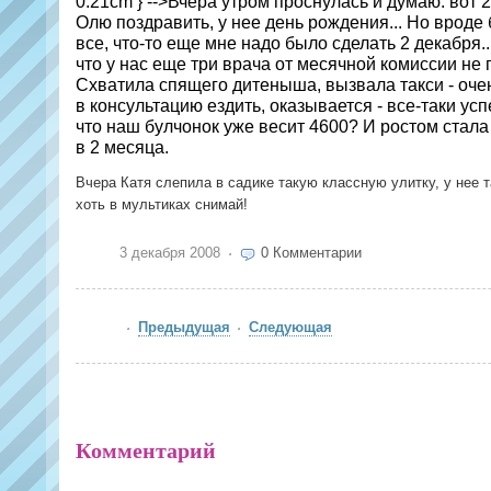
0.21cm } -->Вчера утром проснулась и думаю: вот 2
Олю поздравить, у нее день рождения... Но вроде
все, что-то еще мне надо было сделать 2 декабря.
что у нас еще три врача от месячной комиссии не
Схватила спящего дитеныша, вызвала такси - очен
в консультацию ездить, оказывается - все-таки усп
что наш булчонок уже весит 4600? И ростом стала 
в 2 месяца.
Вчера Катя слепила в садике такую классную улитку, у нее т
хоть в мультиках снимай!
3 декабря 2008
0 Комментарии
Предыдущая
Следующая
Комментарий