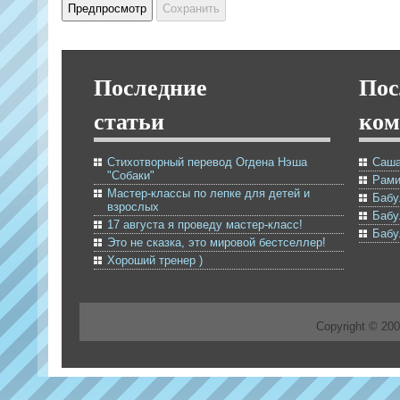
Последние
Пос
статьи
ком
Стихотворный перевод Огдена Нэша
Саша
"Собаки"
Рами
Мастер-классы по лепке для детей и
Бабу
взрослых
Бабу
17 августа я проведу мастер-класс!
Бабу
Это не сказка, это мировой бестселлер!
Хороший тренер )
Copyright © 20