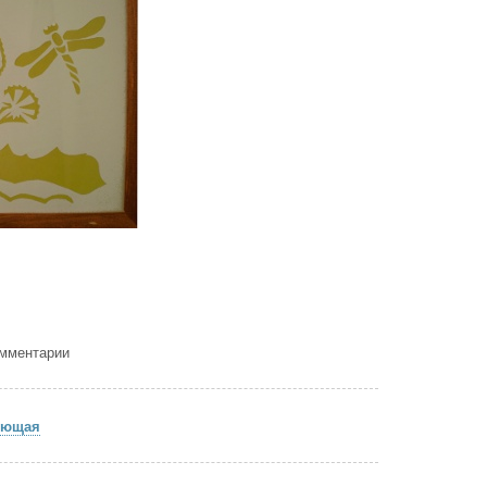
Мы конец бы
Только нас ж
Вас со зрен
Вскоре могу
Неприятност
Дураков не 
Едет Лена на
Ей до правил
Два КамАЗа 
Опрокинулис
Я мамусе по
Мне с сестро
Ну а мама в
Пропадает ц
омментарии
ующая