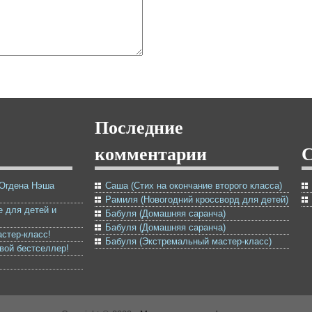
Последние
комментарии
 Огдена Нэша
Саша (Стих на окончание второго класса)
Рамиля (Новогодний кроссворд для детей)
е для детей и
Бабуля (Домашняя саранча)
Бабуля (Домашняя саранча)
астер-класс!
Бабуля (Экстремальный мастер-класс)
овой бестселлер!