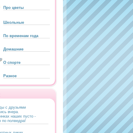
Про цветы
Школьные
По временам года
Домашние
О спорте
Разное
и
оды с друзьями
ись вчера.
инках наших пусто -
 по полведра!
отных диких,