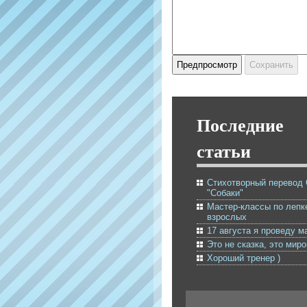
Последние
статьи
Стихотворный перевод
"Собаки"
Мастер-классы по лепк
взрослых
17 августа я проведу м
Это не сказка, это мир
Хороший тренер )