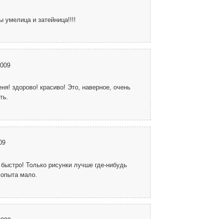
ы умелица и затейница!!!!
2009
еня! здорово! красиво! Это, наверное, очень
ть.
09
и быстро! Только рисунки лучше где-нибудь
 опыта мало.