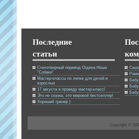
Последние
Пос
статьи
ком
Стихотворный перевод Огдена Нэша
Саша
"Собаки"
Рами
Мастер-классы по лепке для детей и
Бабу
взрослых
Бабу
17 августа я проведу мастер-класс!
Бабу
Это не сказка, это мировой бестселлер!
Хороший тренер )
Copyright © 20