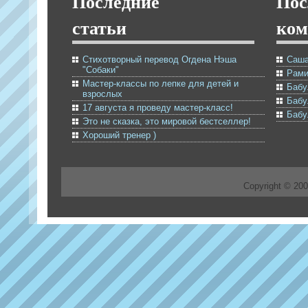
Последние
Пос
статьи
ком
Стихотворный перевод Огдена Нэша
Саша
"Собаки"
Рами
Мастер-классы по лепке для детей и
Бабу
взрослых
Бабу
17 августа я проведу мастер-класс!
Бабу
Это не сказка, это мировой бестселлер!
Хороший тренер )
Copyright © 20